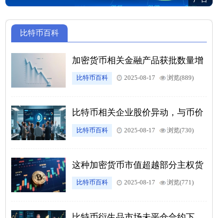
比特币百科
加密货币相关金融产品获批数量增
加，投资者选择更丰富
比特币百科
2025-08-17
浏览(889)
比特币相关企业股价异动，与币价
走势出现短期背离
比特币百科
2025-08-17
浏览(730)
这种加密货币市值超越部分主权货
币，引发经济学家讨论
比特币百科
2025-08-17
浏览(771)
比特币衍生品市场未平仓合约下