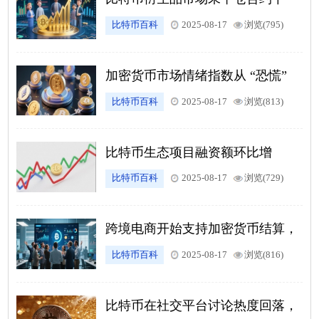
降，杠杆资金离场信号明显？
比特币百科
2025-08-17
浏览(795)
加密货币市场情绪指数从 “恐慌”
回升至 “中性”，转折点在哪？
比特币百科
2025-08-17
浏览(813)
比特币生态项目融资额环比增
20%，行业创新方向受关注
比特币百科
2025-08-17
浏览(729)
跨境电商开始支持加密货币结算，
支付场景落地有新突破
比特币百科
2025-08-17
浏览(816)
比特币在社交平台讨论热度回落，