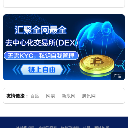
广告
友情链接：
百度
|
网易
|
新浪网
|
腾讯网
比特币资讯
比特币百科
比特币行情
快讯
网站地图