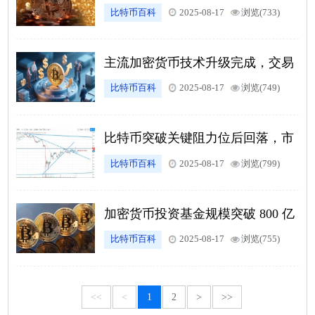
散户参与热情是否降温？
比特币百科
2025-08-17
浏览(733)
主流加密货币技术升级完成，交易
速度与安全性双提升
比特币百科
2025-08-17
浏览(749)
比特币突破关键阻力位后回落，市
场多空博弈进入新阶段
比特币百科
2025-08-17
浏览(799)
加密货币投资基金规模突破 800 亿
美元，资金流入结构生变
比特币百科
2025-08-17
浏览(755)
<<
<
1
2
>
>>