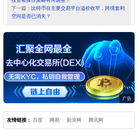
投资者操作策略有何调整？
下一篇：
比特币在主要交易平台溢价收窄，跨境套利
空间是否已消失？
广告
友情链接：
百度
|
网易
|
新浪网
|
腾讯网