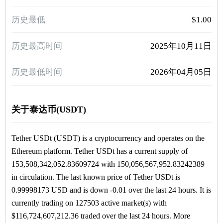
历史最低
$1.00
历史最高时间
2025年10月11日
历史最低时间
2026年04月05日
关于泰达币(USDT)
Tether USDt (USDT) is a cryptocurrency and operates on the
Ethereum platform. Tether USDt has a current supply of
153,508,342,052.83609724 with 150,056,567,952.83242389
in circulation. The last known price of Tether USDt is
0.99998173 USD and is down -0.01 over the last 24 hours. It is
currently trading on 127503 active market(s) with
$116,724,607,212.36 traded over the last 24 hours. More